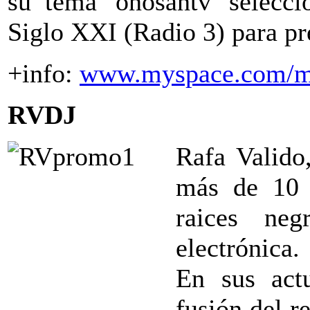
su tema 'onosantv' selecc
Siglo XXI (Radio 3) para pr
+info:
www.myspace.com/m
RVDJ
Rafa Valido
más de 10 
raices ne
electrónica.
En sus act
fusión del r